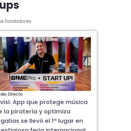
tups
sus fundadores
dio Directo
ivisi: App que protege música
e la piratería y optimiza
galías se llevó el 1° lugar en
restigiosa feria internacional