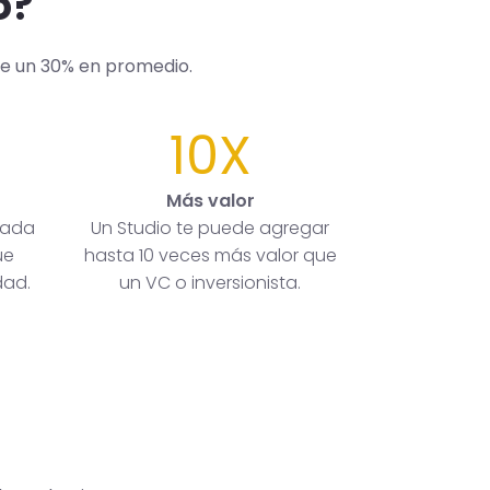
o?
de un 30% en promedio.
10X
Más valor
rada
Un Studio te puede agregar
ue
hasta 10 veces más valor que
dad.
un VC o inversionista.