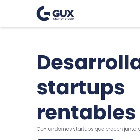
Desarrol
startups
rentables
Co-fundamos startups que crecen junto a 