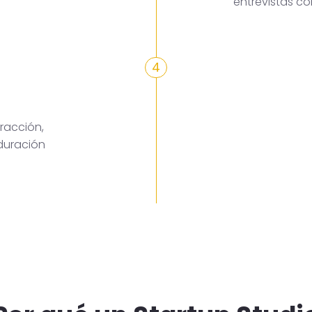
entrevistas c
4
racción,
duración