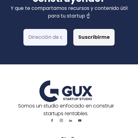
privados). Hemos ganado más de 15 fondos
Y que te compartamos recursos y contenido útil
de Corfo y 3 Startups Chile, además de otras
para tu startup ☝️
postulaciones o convocatorias.
Somos un studio enfocado en construir
startups rentables.