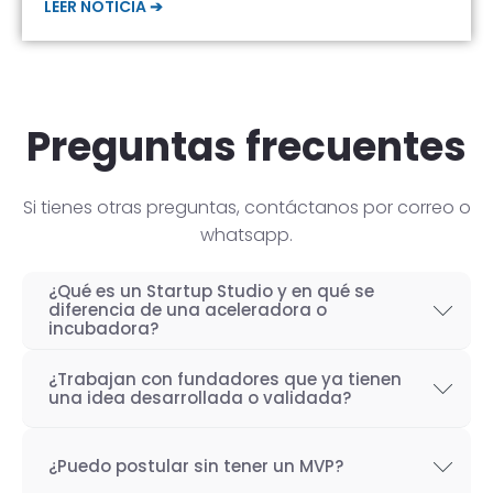
LEER NOTICIA ➔
Preguntas frecuentes
Si tienes otras preguntas, contáctanos por correo o
whatsapp.
¿Qué es un Startup Studio y en qué se
diferencia de una aceleradora o
incubadora?
Un Startup Studio es una organización capaz
¿Trabajan con fundadores que ya tienen
de construir startups de manera iterativa,
una idea desarrollada o validada?
especializada en el desarrollo de productos
Por supuesto! Si bien nuestro objetivo como
tecnológicos y fundada por emprendedores
¿Puedo postular sin tener un MVP?
Startup Studio es lograr un proceso iterativo
con experiencia. También se les conoce