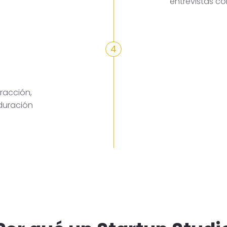
entrevistas c
4
racción,
duración