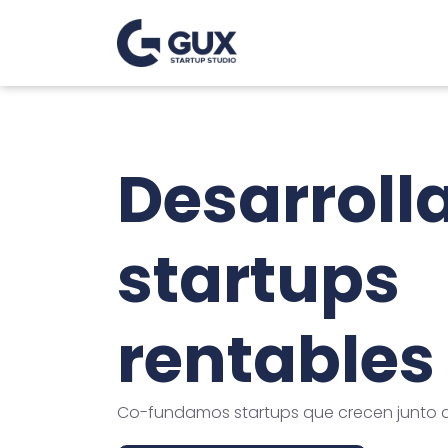
Desarrol
startups
rentables
Co-fundamos startups que crecen junto a 