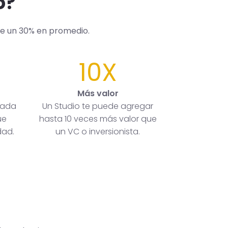
o?
de un 30% en promedio.
10X
Más valor
rada
Un Studio te puede agregar
ue
hasta 10 veces más valor que
dad.
un VC o inversionista.