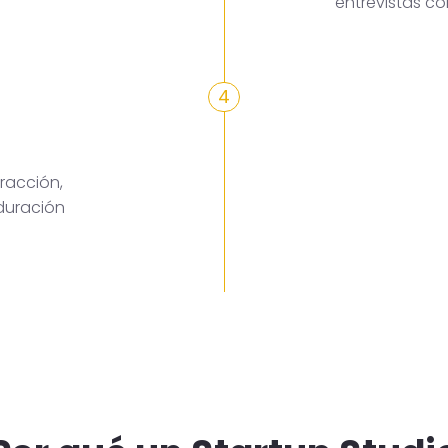
entrevistas c
4
racción,
duración