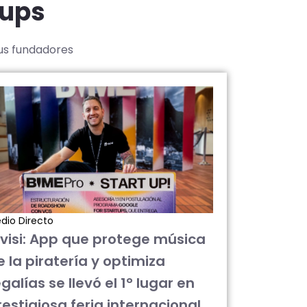
tups
sus fundadores
dio Directo
ivisi: App que protege música
e la piratería y optimiza
galías se llevó el 1° lugar en
restigiosa feria internacional