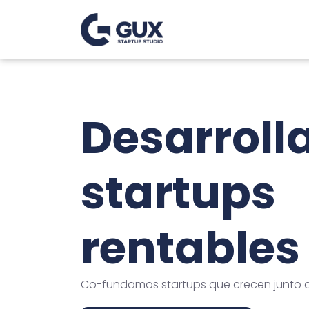
Desarrol
startups
rentables
Co-fundamos startups que crecen junto a 