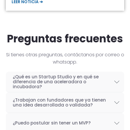
LEER NOTICIA ➔
Preguntas frecuentes
Si tienes otras preguntas, contáctanos por correo o
whatsapp.
¿Qué es un Startup Studio y en qué se
diferencia de una aceleradora o
incubadora?
Un Startup Studio es una organización capaz
¿Trabajan con fundadores que ya tienen
de construir startups de manera iterativa,
una idea desarrollada o validada?
especializada en el desarrollo de productos
Por supuesto! Si bien nuestro objetivo como
tecnológicos y fundada por emprendedores
¿Puedo postular sin tener un MVP?
Startup Studio es lograr un proceso iterativo
con experiencia. También se les conoce