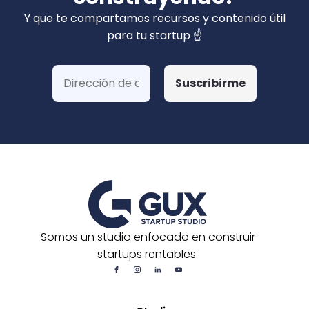
privados). Hemos ganado más de 15 fondos
Y que te compartamos recursos y contenido útil
de Corfo y 3 Startups Chile, además de otras
para tu startup ☝️
postulaciones o convocatorias.
Somos un studio enfocado en construir
startups rentables.