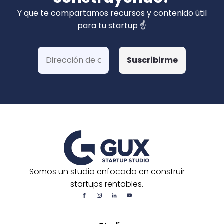
privados). Hemos ganado más de 15 fondos
Y que te compartamos recursos y contenido útil
de Corfo y 3 Startups Chile, además de otras
para tu startup ☝️
postulaciones o convocatorias.
Somos un studio enfocado en construir
startups rentables.