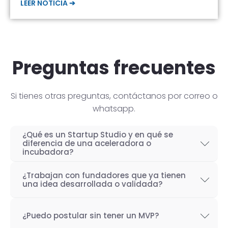
LEER NOTICIA ➔
Preguntas frecuentes
Si tienes otras preguntas, contáctanos por correo o
whatsapp.
¿Qué es un Startup Studio y en qué se
diferencia de una aceleradora o
incubadora?
Un Startup Studio es una organización capaz
¿Trabajan con fundadores que ya tienen
de construir startups de manera iterativa,
una idea desarrollada o validada?
especializada en el desarrollo de productos
Por supuesto! Si bien nuestro objetivo como
tecnológicos y fundada por emprendedores
¿Puedo postular sin tener un MVP?
Startup Studio es lograr un proceso iterativo
con experiencia. También se les conoce