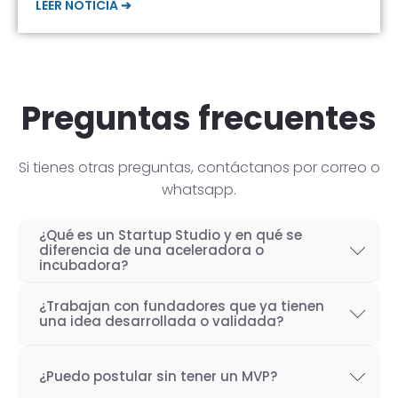
LEER NOTICIA ➔
Preguntas frecuentes
Si tienes otras preguntas, contáctanos por correo o
whatsapp.
¿Qué es un Startup Studio y en qué se
diferencia de una aceleradora o
incubadora?
Un Startup Studio es una organización capaz
¿Trabajan con fundadores que ya tienen
de construir startups de manera iterativa,
una idea desarrollada o validada?
especializada en el desarrollo de productos
Por supuesto! Si bien nuestro objetivo como
tecnológicos y fundada por emprendedores
¿Puedo postular sin tener un MVP?
Startup Studio es lograr un proceso iterativo
con experiencia. También se les conoce