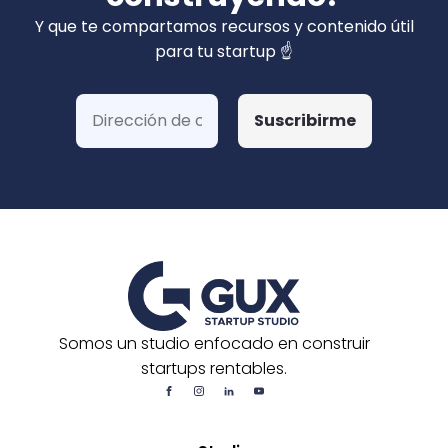
privados). Hemos ganado más de 15 fondos
Y que te compartamos recursos y contenido útil
de Corfo y 3 Startups Chile, además de otras
para tu startup ☝️
postulaciones o convocatorias.
Somos un studio enfocado en construir
startups rentables.