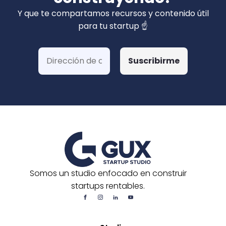
privados). Hemos ganado más de 15 fondos
Y que te compartamos recursos y contenido útil
de Corfo y 3 Startups Chile, además de otras
para tu startup ☝️
postulaciones o convocatorias.
Somos un studio enfocado en construir
startups rentables.