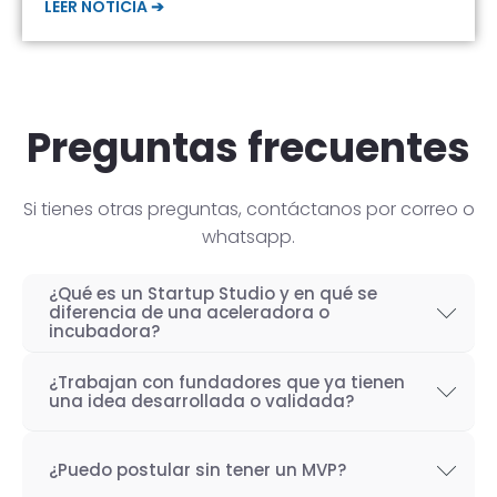
LEER NOTICIA ➔
Preguntas frecuentes
Si tienes otras preguntas, contáctanos por correo o
whatsapp.
¿Qué es un Startup Studio y en qué se
diferencia de una aceleradora o
incubadora?
Un Startup Studio es una organización capaz
¿Trabajan con fundadores que ya tienen
de construir startups de manera iterativa,
una idea desarrollada o validada?
especializada en el desarrollo de productos
Por supuesto! Si bien nuestro objetivo como
tecnológicos y fundada por emprendedores
¿Puedo postular sin tener un MVP?
Startup Studio es lograr un proceso iterativo
con experiencia. También se les conoce